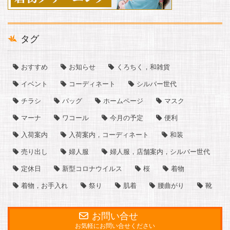
タグ
おすすめ
お知らせ
くろちく，和雑貨
イベント
コーディネート
シルバー世代
チラシ
バッグ
ホームページ
マスク
マーナ
ワコール
今月の予定
便利
入荷案内
入荷案内，コーディネート
和装
売り出し
婦人服
婦人服，店舗案内，シルバー世代
定休日
新型コロナウイルス
桜
着物
着物，お手入れ
祭り
肌着
腰曲がり
靴
お問い合せ
お気軽にお問い合せください