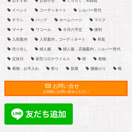
おすすめ
お知らせ
くろちく，和雑貨
イベント
コーディネート
シルバー世代
チラシ
バッグ
ホームページ
マスク
マーナ
ワコール
今月の予定
便利
入荷案内
入荷案内，コーディネート
和装
売り出し
婦人服
婦人服，店舗案内，シルバー世代
定休日
新型コロナウイルス
桜
着物
着物，お手入れ
祭り
肌着
腰曲がり
靴
お問い合せ
お気軽にお問い合せください