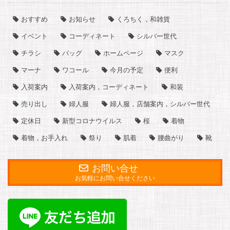
おすすめ
お知らせ
くろちく，和雑貨
イベント
コーディネート
シルバー世代
チラシ
バッグ
ホームページ
マスク
マーナ
ワコール
今月の予定
便利
入荷案内
入荷案内，コーディネート
和装
売り出し
婦人服
婦人服，店舗案内，シルバー世代
定休日
新型コロナウイルス
桜
着物
着物，お手入れ
祭り
肌着
腰曲がり
靴
お問い合せ
お気軽にお問い合せください