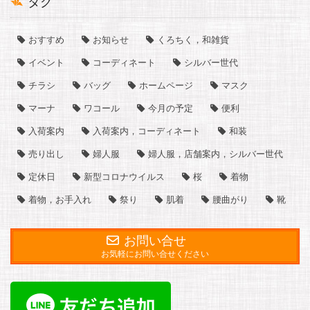
タグ
おすすめ
お知らせ
くろちく，和雑貨
イベント
コーディネート
シルバー世代
チラシ
バッグ
ホームページ
マスク
マーナ
ワコール
今月の予定
便利
入荷案内
入荷案内，コーディネート
和装
売り出し
婦人服
婦人服，店舗案内，シルバー世代
定休日
新型コロナウイルス
桜
着物
着物，お手入れ
祭り
肌着
腰曲がり
靴
お問い合せ
お気軽にお問い合せください