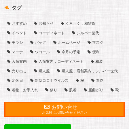
タグ
おすすめ
お知らせ
くろちく，和雑貨
イベント
コーディネート
シルバー世代
チラシ
バッグ
ホームページ
マスク
マーナ
ワコール
今月の予定
便利
入荷案内
入荷案内，コーディネート
和装
売り出し
婦人服
婦人服，店舗案内，シルバー世代
定休日
新型コロナウイルス
桜
着物
着物，お手入れ
祭り
肌着
腰曲がり
靴
お問い合せ
お気軽にお問い合せください