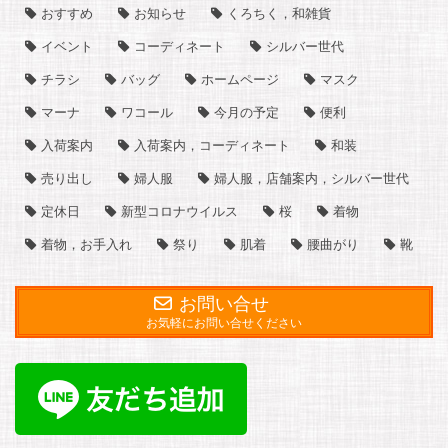
おすすめ
お知らせ
くろちく，和雑貨
イベント
コーディネート
シルバー世代
チラシ
バッグ
ホームページ
マスク
マーナ
ワコール
今月の予定
便利
入荷案内
入荷案内，コーディネート
和装
売り出し
婦人服
婦人服，店舗案内，シルバー世代
定休日
新型コロナウイルス
桜
着物
着物，お手入れ
祭り
肌着
腰曲がり
靴
お問い合せ
お気軽にお問い合せください