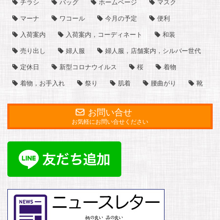
チラシ
バッグ
ホームページ
マスク
マーナ
ワコール
今月の予定
便利
入荷案内
入荷案内，コーディネート
和装
売り出し
婦人服
婦人服，店舗案内，シルバー世代
定休日
新型コロナウイルス
桜
着物
着物，お手入れ
祭り
肌着
腰曲がり
靴
お問い合せ
お気軽にお問い合せください