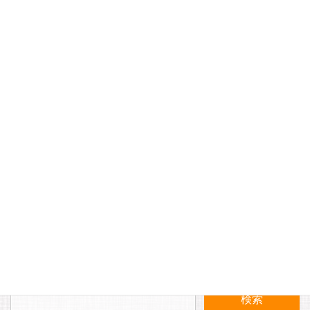
メール
※
サイト
〈おすすめ商品〉ミセスのお客様へ おしゃれなベストが
たくさん入荷しました！
〈お知らせ〉揚げ物サミット前売り券 発売中です！！