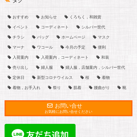
タグ
おすすめ
お知らせ
くろちく，和雑貨
イベント
コーディネート
シルバー世代
チラシ
バッグ
ホームページ
マスク
マーナ
ワコール
今月の予定
便利
入荷案内
入荷案内，コーディネート
和装
売り出し
婦人服
婦人服，店舗案内，シルバー世代
定休日
新型コロナウイルス
桜
着物
着物，お手入れ
祭り
肌着
腰曲がり
靴
お問い合せ
お気軽にお問い合せください