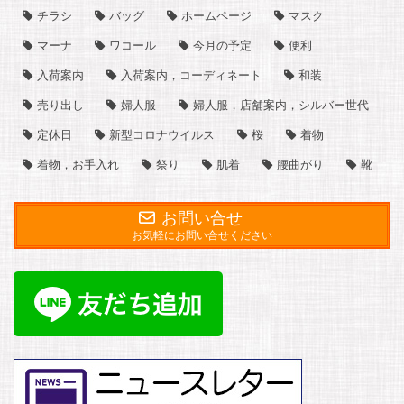
チラシ
バッグ
ホームページ
マスク
マーナ
ワコール
今月の予定
便利
入荷案内
入荷案内，コーディネート
和装
売り出し
婦人服
婦人服，店舗案内，シルバー世代
定休日
新型コロナウイルス
桜
着物
着物，お手入れ
祭り
肌着
腰曲がり
靴
お問い合せ
お気軽にお問い合せください