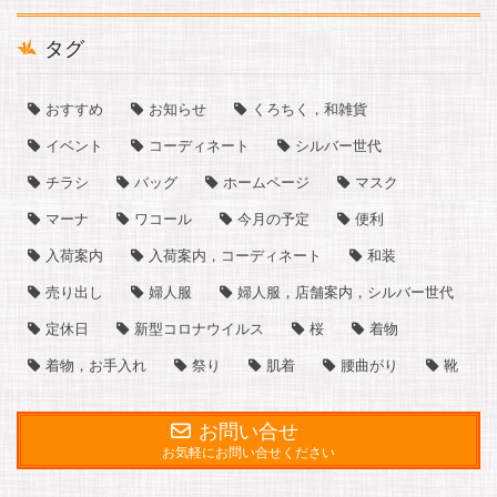
タグ
おすすめ
お知らせ
くろちく，和雑貨
イベント
コーディネート
シルバー世代
チラシ
バッグ
ホームページ
マスク
マーナ
ワコール
今月の予定
便利
入荷案内
入荷案内，コーディネート
和装
売り出し
婦人服
婦人服，店舗案内，シルバー世代
定休日
新型コロナウイルス
桜
着物
着物，お手入れ
祭り
肌着
腰曲がり
靴
お問い合せ
お気軽にお問い合せください